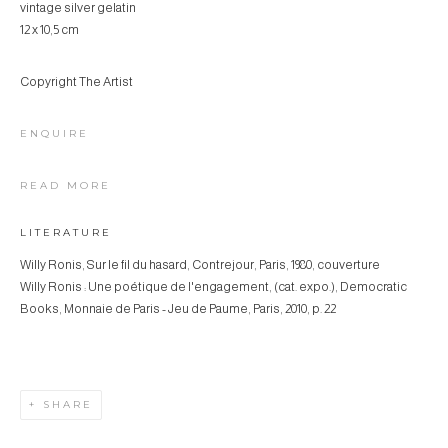
vintage silver gelatin
12 x 10,5 cm
Copyright The Artist
ENQUIRE
READ MORE
LITERATURE
Willy Ronis, Sur le fil du hasard, Contrejour, Paris, 1980, couverture
Willy Ronis : Une poétique de l'engagement, (cat. expo.), Democratic
Books, Monnaie de Paris - Jeu de Paume, Paris, 2010, p. 22
SHARE