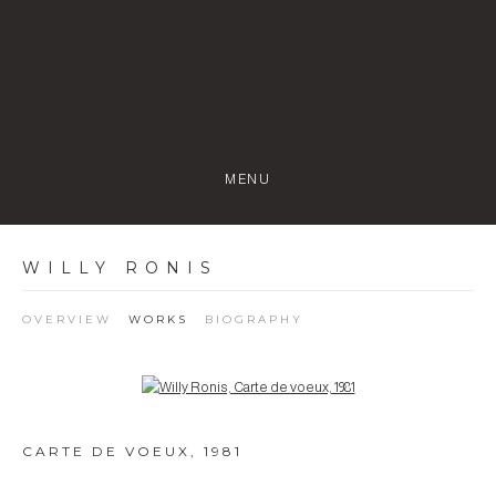
MENU
WILLY RONIS
OVERVIEW
WORKS
BIOGRAPHY
Open a larger version of the following image in a popup:
CARTE DE VOEUX
,
1981